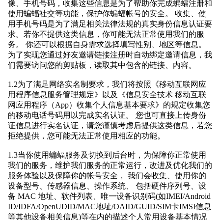
像、手机号码，收集这些信息是为了帮助你完成蝙蝠注册和
使用蝙蝠社交等功能，保护你蝙蝠帐号的安全。 收集、使
用手机号码是为了满足相关法律法规的真实身份信息认证要
求。若你不提供这类信息，你可能无法正常使用我们的服
务。 你还可以根据自身需求选择填写性别、地区等信息。
为了实现您通过好友邀请链接注册时自动绑定邀请信息，我
们需要访问您的剪贴板，读取其中包含的链接、内容。
1.2为了满足网络实名制要求，我们将按照《移动互联网应
用程序信息服务管理规定》以及《信息安全技术 移动互联
网应用程序（App）收集个人信息基本要求》的规定收集您
的移动电话号码用以完成实名认证。 您也可直接上传身份
证信息进行实名认证，请您谨慎考虑后提供这类信息，若您
拒绝提供，您可能无法正常使用相应的功能。
1.3当你使用蝙蝠服务及切换到后台时，为保障你正常使用
我们的服务，维护我们服务的正常运行，改进及优化我们的
服务体验以及保障你的帐号安全， 我们会收集、使用你的
设备型号、传感器信息、操作系统、 包括硬件序列号、设
备 MAC 地址、软件列表、唯一设备识别码(如IMEI/Android
ID/IDFA/OpenUDID/MAC地址/OAID/GUID/SIM卡IMSI信息
等其他设备相关信息)等在内的描述个人常用设备基本情况