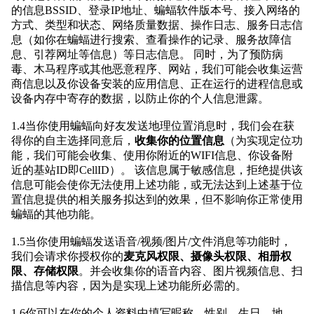
的信息BSSID、登录IP地址、蝙蝠软件版本号、接入网络的
方式、类型和状态、网络质量数据、操作日志、服务日志信
息（如你在蝙蝠进行搜索、查看操作的记录、服务故障信
息、引荐网址等信息）等日志信息。 同时，为了预防病
毒、木马程序或其他恶意程序、网站，我们可能会收集运营
商信息以及你设备安装的应用信息、正在运行的进程信息或
设备内存中寄存的数据，以防止你的个人信息泄露。
1.4当你使用蝙蝠向好友发送地理位置消息时，我们会在获
得你的自主选择同意后，
收集你的位置信息
（为实现定位功
能，我们可能会收集、使用你附近的WIFI信息、你设备附
近的基站ID即CellID）。 该信息属于敏感信息，拒绝提供该
信息可能会使你无法使用上述功能，或无法达到上述基于位
置信息提供的相关服务拟达到的效果，但不影响你正常使用
蝙蝠的其他功能。
1.5当你使用蝙蝠发送语音/视频/图片/文件消息等功能时，
我们会请求你授权你的
麦克风权限、摄像头权限、相册权
限、存储权限
。并会收集你的语音内容、图片视频信息、扫
描信息等内容，因为是实现上述功能所必需的。
1.6你可以在你的个人资料中填写昵称、性别、生日、地